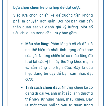
Lựa chọn chiến kê phù hợp để đặt cược
Việc lựa chọn chiến kê để xuống tiền không
phải là chuyện đơn giản. Đòi hỏi bạn cần cẩn
thận quan sát và đánh giá kỹ lưỡng. Một số
tiêu chí quan trọng cần lưu ý bao gồm:
Màu sắc lông:
Phần lông ở cổ và đầu là
nơi thể hiện rõ nhất tình trạng sức khỏe
của gà. Những chiến kê có màu lông đỏ
tươi tại các vị trí này thường khỏe mạnh
và sẵn sàng cho trận đấu. Đây là dấu
hiệu đáng tin cậy để bạn cân nhắc đặt
cược.
Tính cách chiến đấu:
Những chiến kê có
dáng đi oai vệ, ánh mắt sắc lạnh thường
thể hiện sự hung hăng, máu chiến. Đây
là một trong những yếu tố quan trọng