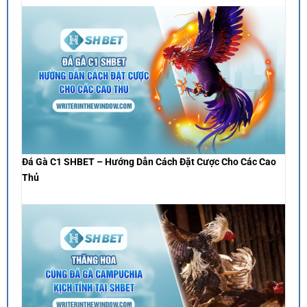
Đá Gà C1 SHBET – Hướng Dẫn Cách Đặt Cược Cho Các Cao
Thủ