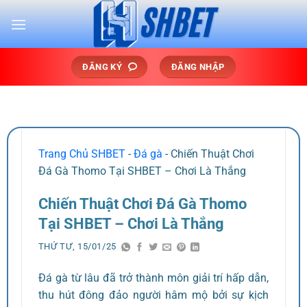
ĐĂNG KÝ
ĐĂNG NHẬP
Trang Chủ SHBET
-
Đá gà
-
Chiến Thuật Chơi
Đá Gà Thomo Tại SHBET – Chơi Là Thắng
Chiến Thuật Chơi Đá Gà Thomo
Tại SHBET – Chơi Là Thắng
THỨ TƯ, 15/01/25
Đá gà từ lâu đã trở thành môn giải trí hấp dẫn,
thu hút đông đảo người hâm mộ bởi sự kịch