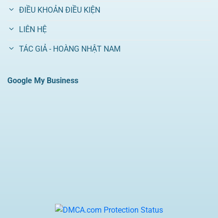
ĐIỀU KHOẢN ĐIỀU KIỆN
LIÊN HỆ
TÁC GIẢ - HOÀNG NHẬT NAM
Google My Business