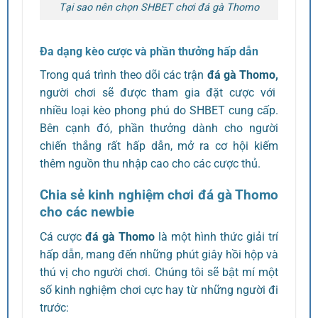
Tại sao nên chọn SHBET chơi đá gà Thomo
Đa dạng kèo cược và phần thưởng hấp dẫn
Trong quá trình theo dõi các trận
đá gà Thomo,
người chơi sẽ được tham gia đặt cược với
nhiều loại kèo phong phú do SHBET cung cấp.
Bên cạnh đó, phần thưởng dành cho người
chiến thắng rất hấp dẫn, mở ra cơ hội kiếm
thêm nguồn thu nhập cao cho các cược thủ.
Chia sẻ kinh nghiệm chơi đá gà Thomo
cho các newbie
Cá cược
đá gà Thomo
là một hình thức giải trí
hấp dẫn, mang đến những phút giây hồi hộp và
thú vị cho người chơi. Chúng tôi sẽ bật mí một
số kinh nghiệm chơi cực hay từ những người đi
trước: