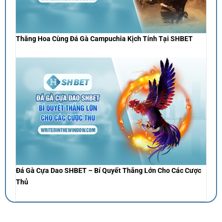
Thăng Hoa Cùng Đá Gà Campuchia Kịch Tính Tại SHBET
Đá Gà Cựa Dao SHBET – Bí Quyết Thắng Lớn Cho Các Cược
Thủ