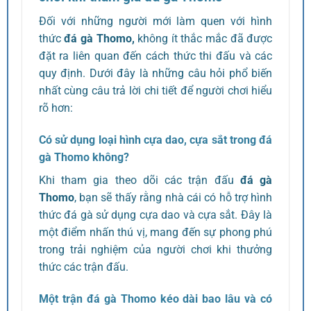
Đối với những người mới làm quen với hình
thức
đá gà Thomo,
không ít thắc mắc đã được
đặt ra liên quan đến cách thức thi đấu và các
quy định. Dưới đây là những câu hỏi phổ biến
nhất cùng câu trả lời chi tiết để người chơi hiểu
rõ hơn:
Có sử dụng loại hình cựa dao, cựa sắt trong đá
gà Thomo không?
Khi tham gia theo dõi các trận đấu
đá gà
Thomo
, bạn sẽ thấy rằng nhà cái có hỗ trợ hình
thức đá gà sử dụng cựa dao và cựa sắt. Đây là
một điểm nhấn thú vị, mang đến sự phong phú
trong trải nghiệm của người chơi khi thưởng
thức các trận đấu.
Một trận đá gà Thomo kéo dài bao lâu và có