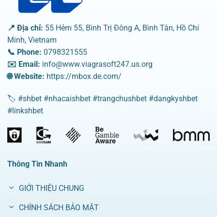
📍 Địa chỉ:
55 Hẻm 55, Bình Trị Đông A, Bình Tân, Hồ Chí
Minh, Vietnam
📞 Phone:
0798321555
✉️ Email:
info@www.viagrasoft247.us.org
🌐 Website:
https://mbox.de.com/
🏷️ #shbet #nhacaishbet #trangchushbet #dangkyshbet
#linkshbet
Thông Tin Nhanh
GIỚI THIỆU CHUNG
CHÍNH SÁCH BẢO MẬT