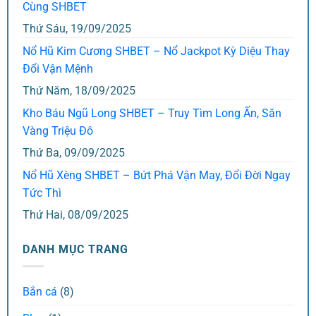
Cùng SHBET
Thứ Sáu, 19/09/2025
Nổ Hũ Kim Cương SHBET – Nổ Jackpot Kỳ Diệu Thay
Đổi Vận Mệnh
Thứ Năm, 18/09/2025
Kho Báu Ngũ Long SHBET – Truy Tìm Long Ấn, Săn
Vàng Triệu Đô
Thứ Ba, 09/09/2025
Nổ Hũ Xèng SHBET – Bứt Phá Vận May, Đổi Đời Ngay
Tức Thì
Thứ Hai, 08/09/2025
DANH MỤC TRANG
Bắn cá
(8)