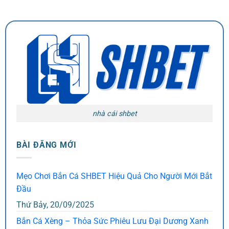
nhà cái shbet
BÀI ĐĂNG MỚI
Mẹo Chơi Bắn Cá SHBET Hiệu Quả Cho Người Mới Bắt
Đầu
Thứ Bảy, 20/09/2025
Bắn Cá Xèng – Thỏa Sức Phiêu Lưu Đại Dương Xanh