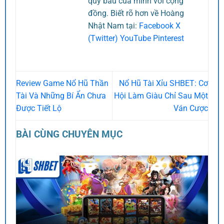
quý báu của mình với cộng
đồng. Biết rõ hơn về Hoàng
Nhật Nam tại:
Facebook
X
(Twitter)
YouTube
Pinterest
Review Game Nổ Hũ Thần
Nổ Hũ Tài Xỉu SHBET: Cơ
Tài Và Những Bí Ẩn Chưa
Hội Làm Giàu Chỉ Sau Một
Được Tiết Lộ
Ván Cược
BÀI CÙNG CHUYÊN MỤC