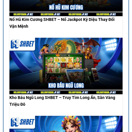
Nổ Hũ Kim Cương SHBET – Nổ Jackpot Kỳ Diệu Thay Đổi
Vận Mệnh
Kho Báu Ngũ Long SHBET – Truy Tìm Long Ấn, Săn Vàng
Triệu Đô