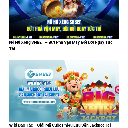
Nổ Hũ Xèng SHBET – Bứt Phá Vận May, Đổi Đời Ngay Tức
Thì
Wild Đạo Tặc – Giải Mã Cuộc Phiêu Lưu Săn Jackpot Tại