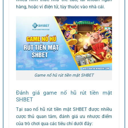
hàng, hoặc ví điện tử, tùy thuộc vào nhà cái.
Game nổ hũ rút tiền mặt SHBET
Đánh giá game nổ hũ rút tiền mặt
SHBET
Tại sao nổ hũ rút tiền mặt SHBET được nhiều
cược thủ quan tâm, đánh giá ưu nhược điểm
của trò chơi qua các tiêu chí dưới đây: