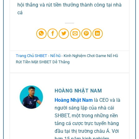
hội thắng và rút tiền thưởng thành công tại nhà
cá
Trang Chủ SHBET
-
Nổ hũ
-
Kinh Nghiệm Chơi Game Nổ Hũ
Rút Tiền Mặt SHBET Dễ Thắng
HOÀNG NHẬT NAM
Hoàng Nhật Nam
là CEO và là
người sáng lập của nhà cái
SHBET, một trong những nền
tảng cá cược trực tuyến hàng
đầu tại thị trường châu Á. Với
hơn 15 năm kinh nghiệm