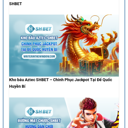
SHBET
Kho báu Aztec SHBET – Chinh Phục Jackpot Tại Đế Quốc
Huyền Bí