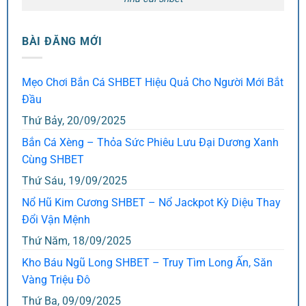
BÀI ĐĂNG MỚI
Mẹo Chơi Bắn Cá SHBET Hiệu Quả Cho Người Mới Bắt
Đầu
Thứ Bảy, 20/09/2025
Bắn Cá Xèng – Thỏa Sức Phiêu Lưu Đại Dương Xanh
Cùng SHBET
Thứ Sáu, 19/09/2025
Nổ Hũ Kim Cương SHBET – Nổ Jackpot Kỳ Diệu Thay
Đổi Vận Mệnh
Thứ Năm, 18/09/2025
Kho Báu Ngũ Long SHBET – Truy Tìm Long Ấn, Săn
Vàng Triệu Đô
Thứ Ba, 09/09/2025