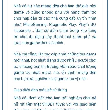
Nhà cái tự hào mang đến cho bạn thế giới slot
game vô cùng phong phú với hàng trăm trò
chơi hấp dẫn từ các nhà cung cấp uy tín nhất
như: MicroGaming, Pragmatic Play, Play’n GO,
Habanero,… Bạn sẽ đắm chìm trong kho tàng
trò chơi đa dạng này, thoải mái khám phá và
lựa chọn game theo sở thích.
Nhà cái cũng liên tục cập nhật những tựa game
mới nhất, hot nhất đang được nhiều người chơi
ưa chuộng trên thị trường. Đảm bảo chất lượng
game tốt nhất, mượt mà, ổn định, mang đến
cho bạn trải nghiệm chơi game thú vị nhất.
Giao diện đẹp mắt, dễ sử dụng
Nhà cái đem đến cho bạn trải nghiệm chơi nổ
hũ rút tiền mặt SHBET tuyệt vời với giao diện