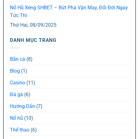
Nổ Hũ Xèng SHBET – Bứt Phá Vận May, Đổi Đời Ngay
Tức Thì
Thứ Hai, 08/09/2025
DANH MỤC TRANG
Bắn cá
(8)
Blog
(1)
Casino
(11)
Đá gà
(6)
Hướng Dẫn
(7)
Nổ hũ
(10)
Thể thao
(6)